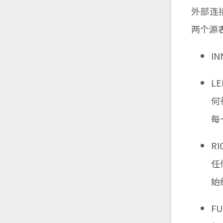
外部连接
两个源
I
L
何
每
R
任
始
F