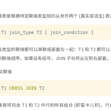
是根据特定联接类型规则从另外两个 (真实或派生) 
T1 join_type T2 
[
 join_condition 
]
型的联接都可以串联或嵌套在一起：T1 和 T2 都可以是
制联接顺序。如果没有括号，JOIN 子句将从左到右嵌套。
叉联接
T1 
CROSS
JOIN
 T2
包含 T1 和 T2 中行的所有组合 (即笛卡儿积)，行由