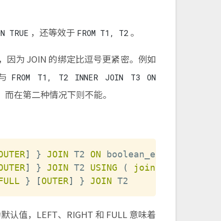
，还等效于
。
ON TRUE
FROM T1, T2
 JOIN 的绑定比逗号更紧密。例如
与
FROM T1, T2 INNER JOIN T3 ON
T1，而在第二种情况下则不能。
OUTER
]
 } 
JOIN
 T2 
ON
 boolean_expression

OUTER
]
 } 
JOIN
 T2 
USING
(
join
column
 list
FULL
 } 
[
OUTER
]
 } 
JOIN
 T2
认值，LEFT、RIGHT 和 FULL 意味着