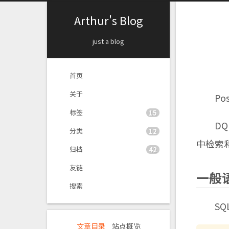
Arthur's Blog
just a blog
首页
关于
Postgr
标签
15
DQL (
分类
12
中检索和
归档
42
友链
一般
搜索
SQL 
文章目录
站点概览