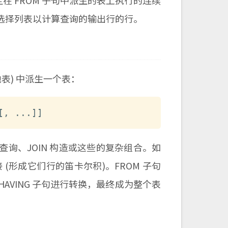
指定在 FROM 子句中派生的表上执行的连续
选择列表以计算查询的输出行的行。
表) 中派生一个表：
[
,
.
.
.
]
]
询、JOIN 构造或这些的复杂组合。如
(形成它们行的笛卡尔积)。FROM 子句
 HAVING 子句进行转换，最终成为整个表