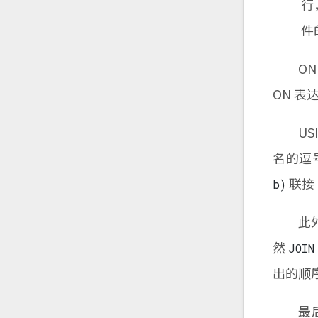
行
件
ON 
ON 表
USI
名的逗
联接 
b)
此外
然
JOIN
出的顺序
最后，N