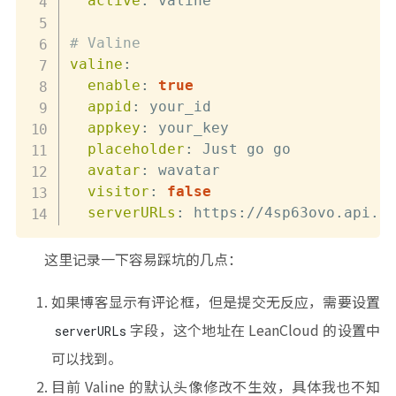
active
:
 valine

# Valine
valine
:
enable
:
true
appid
:
 your_id

appkey
:
 your_key

placeholder
:
 Just go go

avatar
:
 wavatar

visitor
:
false
serverURLs
:
 https
:
//4sp63ovo.api.l
这里记录一下容易踩坑的几点：
如果博客显示有评论框，但是提交无反应，需要设置
字段，这个地址在 LeanCloud 的设置中
serverURLs
可以找到。
目前 Valine 的默认头像修改不生效，具体我也不知